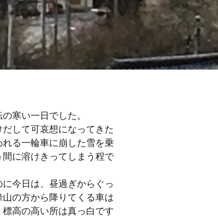
転の寒い一日でした。
けだして可哀想になってきた
われる一輪車に崩した雪を乗
う間に溶けきってしまう程で
のに今日は、昼過ぎからぐっ
峰山の方から降りてくる車は
。標高の高い所は真っ白です