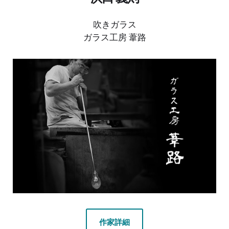
吹きガラス
ガラス工房 葦路
作家詳細