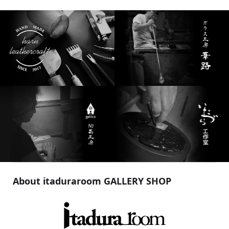
About itaduraroom GALLERY SHOP