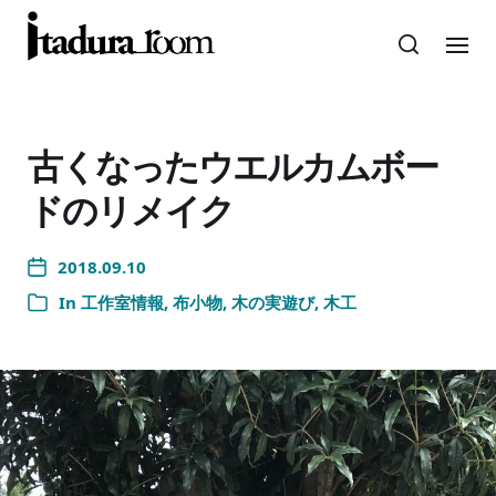
古くなったウエルカムボー
ドのリメイク
2018.09.10
In
工作室情報
,
布小物
,
木の実遊び
,
木工