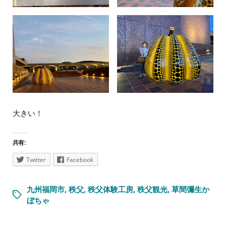
大きい！
共有:
Twitter
Facebook
九州福岡市
,
秩父
,
秩父体験工房
,
秩父観光
,
草間彌生か
ぼちゃ