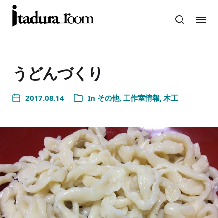
うどんづくり
2017.08.14
In
その他
,
工作室情報
,
木工