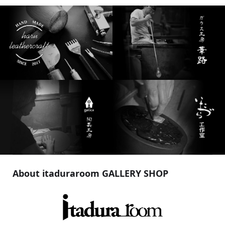
About itaduraroom GALLERY SHOP