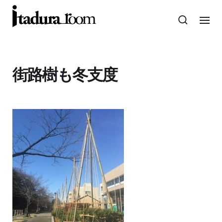
街路樹も冬支度